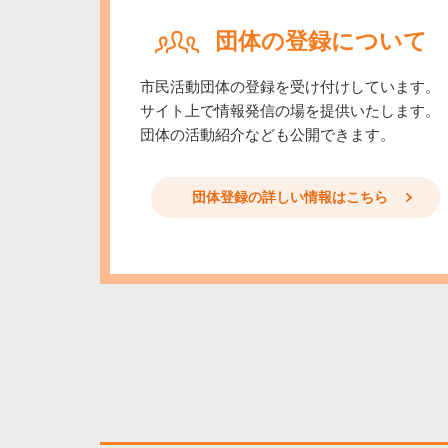
※情報は
団体の登録について
す。
市民活動団体の登録を受け付けしています。
サイト上で情報発信の場を提供いたします。
※作品の
団体の活動紹介なども公開できます。
団体登録の詳しい情報はこちら
《参加費》1
☆お子様
☆作陶後
《場所》
《定員》4名