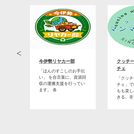
《持ち物》
土の乾燥
《お問い
陶芸療法士
会
今伊勢リヤカー部
クッチー
電話番号：09
チェ
さいお
「ほんのすこしのお手伝
まで
い」 を合言葉に、資源回
「クッチ
式の
収の運搬支援を行ってい
チェ」で
ます。 各
もも楽し
出張陶芸
きる、非
インスタ