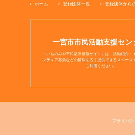
ホーム
登録団体一覧
登録団体から
【Facebo
【Instag
【X(Twitt
一宮市市民活動支援セン
「いちのみや市民活動情報サイト」は、活動紹介・
************
ンティア募集などの情報を広く提供できるスペース
ご利用ください。
不登校親
2026年8月1日
「ループ」
愛知県一
プ』は、
プライバシ