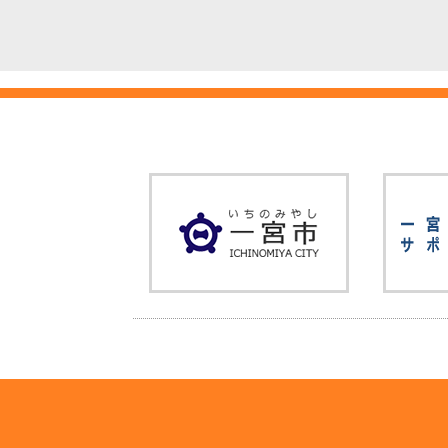
*****
*****
つくる。
〒493-
5-2
【TEL】058
【FAX】 05
【Email】 m
【Web】