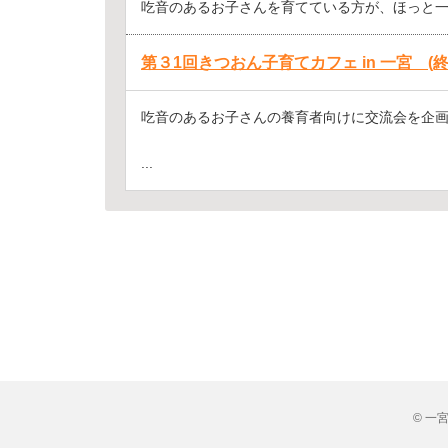
吃音のあるお子さんを育てている方が、ほっと一息
第３1回きつおん子育てカフェ in 一宮 (終
吃音のあるお子さんの養育者向けに交流会を企
...
© 一宮市