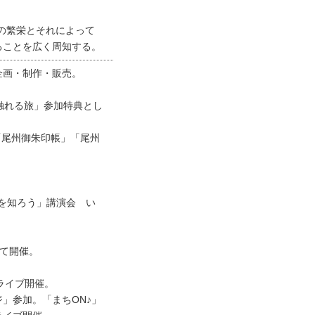
」の繁栄とそれによって
ることを広く周知する。
企画・制作・販売。
に触れる旅」参加特典とし
店「尾州御朱印帳」「尾州
道を知ろう」講演会 い
いて開催。
日ライブ開催。
ジ」参加。「まちON♪」