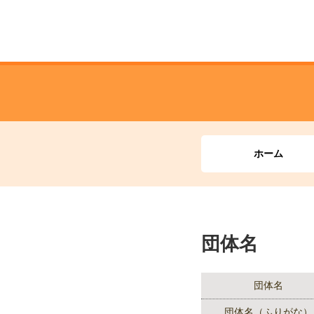
ホーム
団体名
団体名
団体名（ふりがな）