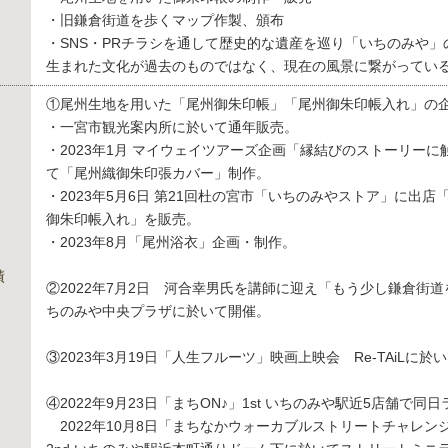
・旧鎌倉街道を歩くマップ作製、頒布
・SNS・PRチラシを通して歴史的な遺産を巡り「いちのみや
生まれた文化が過去のものではなく、現在の風景に繋がってい
①尾州生地を用いた「尾州御朱印帳」「尾州御朱印帳入れ」の
・一宮市観光案内所に於いて通年販売。
・2023年1月 マイウェイツアーズ企画「縁結びのストーリー
て「尾州織御朱印張カバー」制作。
・2023年5月6日 第21回杜の宮市「いちのみやストア」に出
御朱印帳入れ」を販売。
・2023年8月「尾州浴衣」企画・制作。
績
②2022年7月2日 河合幸男氏を講師に迎え「もう少し鎌倉街
ちのみや中央プラザに於いて開催。
③2023年3月19日「人生フルーツ」映画上映会 Re-TAiLに於
④2022年9月23日「まちON♪」1st いちのみや駅近5店舗で同
2022年10月8日「まちなかウォーカブルストリートチャレン