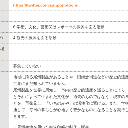
https://twitter.com/sanponotochu
6.学術、文化、芸術又はスポーツの振興を図る活動
)
4.観光の振興を図る活動
の場
募集していない
地域に誇る尾州製品があることや、旧鎌倉街道などの歴史的遺
世界にまだ知られていません。
尾州製品を世界に周知し、市内の歴史的遺産を巡ることにより
とそれによって生まれた文化が、過去のものではなく、現在の
とを、再発見し、「いちのみや」の活性化に繋げる。また、学
通して、毎日の暮らしが心地よく豊かなものになることを期待
きます。
・尾州生地を用いた御朱印帳の制作・販売